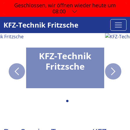
Geschlossen, wir öffnen wieder
heute um
08:00
KFZ-Technik Fritzsche
KFZ-Technik
Fritzsche