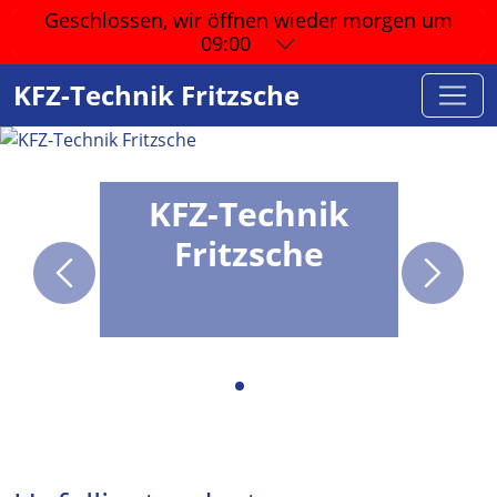
Geschlossen, wir öffnen wieder
morgen um
09:00
KFZ-Technik Fritzsche
KFZ-Technik
Fritzsche